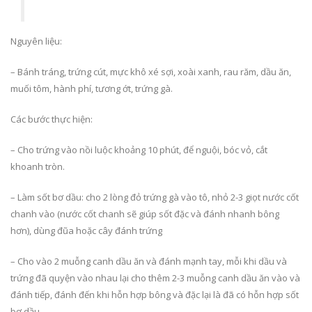
Nguyên liệu:
– Bánh tráng, trứng cút, mực khô xé sợi, xoài xanh, rau răm, dầu ăn,
muối tôm, hành phí, tương ớt, trứng gà.
Các bước thực hiện:
– Cho trứng vào nồi luộc khoảng 10 phút, để nguội, bóc vỏ, cắt
khoanh tròn.
– Làm sốt bơ dầu: cho 2 lòng đỏ trứng gà vào tô, nhỏ 2-3 giọt nước cốt
chanh vào (nước cốt chanh sẽ giúp sốt đặc và đánh nhanh bông
hơn), dùng đũa hoặc cây đánh trứng
– Cho vào 2 muỗng canh dầu ăn và đánh mạnh tay, mỗi khi dầu và
trứng đã quyện vào nhau lại cho thêm 2-3 muỗng canh dầu ăn vào và
đánh tiếp, đánh đến khi hỗn hợp bông và đặc lại là đã có hỗn hợp sốt
bơ dầu.