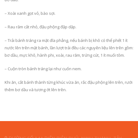
– Xoài xanh gọt vỏ, bào sợi.
– Rau răm cắt nhỏ, đậu phộng đập dập.
– Trải bánh tráng ra mặt dĩa phẳng, nếu bánh bị khô có thể phết 1 ít
nước lên trên mặt bánh, lần lượt trải đều các nguyên liệu lên trên gồm:
bơ dầu, mực khô, hành phi, xoài, rau răm, trứng cút, 1 ít muối tôm.
– Cuộn tròn bánh tráng lại như cuốn nem.
Khi ăn, cắt bánh thành từng khúc vừa ăn, rắc đậu phộng lên trên, rưới
thêm bơ dầu và tương ớt lên trên.