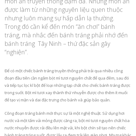
món ăn truyền thống đậm đà. Những món ăn
được làm từ những nguyên liệu quen thuộc
nhưng luôn mang sự hấp dẫn lạ thường.
Trong đó cần kể đến món “ăn chơi” bánh
tráng, mà nhắc đến bánh tráng phải nhớ đến
bánh tráng Tây Ninh – thứ đặc sản gây
“nghiện”.
Để có một chiếc bánh tráng truyền thống phải trải qua nhiều công
đoạn đầu tiên cần ngâm bột mì tươi nguyên chất để qua đêm, sau đó
và tiếp tục lọc kĩ bột để loại những tạp chất cho chiếc bánh tráng được
trong suốt. Bột mì tươi xay thành thứ nhuyễn được cho thêm ít muối
để tạo vị mặn và dai đặc trưng cho bánh và giúp bảo quản.
Công đoạn tráng bánh mới thực sự là một nghệ thuật. Sử dụng hơi
nước và một tấm vải mỏng được căng ra, bột mì tươi nguyên chất hòa
nước nhuyễn được rải đều lên mặt vải, khi bột chín sẽ tạo nên chiếc
bánh tráng tróng suốt, được lấy ra đem trải lên giàn phơi. Nhưng khác