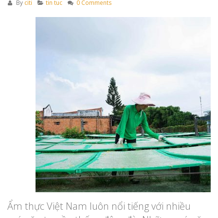
By
citi
tin tuc
0 Comments
Ẩm thực Việt Nam luôn nổi tiếng với nhiều